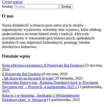
Czytaj więcej
Szukaj:
O nas
Nasza działalność wykracza poza samo szycie strojów –
organizujemy wydarzenia, warsztaty oraz wystawy, które edukują
społeczeństwo na temat historii mody i tradycji. Aktywnie
uczestniczymy w rekonstrukcjach historycznych, spektaklach
teatralnych oraz imprezach kulturalnych, promując lokalne
dziedzictwo kulturowe.
Ostatnie wpisy
Sesja zdjęciowa promująca II Przemyski Bal Epokowy
23 stycznia,
2026
II Przemyski Bal Epokowy
8 stycznia, 2026
„Jak drzewiej na dworach bywało”
20 listopada, 2025
Widowisko historyczne „Rodzina Dzieduszyckich w Powstaniu
Styczniowym” – Przemyśl, 4 października 2025 r.
13 października,
2025
Relacja z wydarzenia „Spotkanie z Włodzimierzem
Dzieduszyckim” w Sieniawie
13 października, 2025