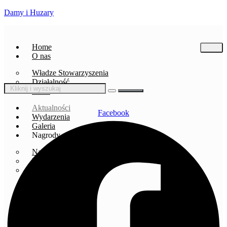
Damy i Huzary
Home
O nas
Władze Stowarzyszenia
Działalność
Statut
Aktualności
Facebook
Wydarzenia
Galeria
Nagrody
Nagrody
Podziękowania
Wyróżnienia
Oferta
Kontakt