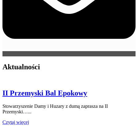
Aktualności
II Przemyski Bal Epokowy
Stowarzyszenie Damy i Huzary z dumą zaprasza na II
Przemyski…...
Czytaj więcej