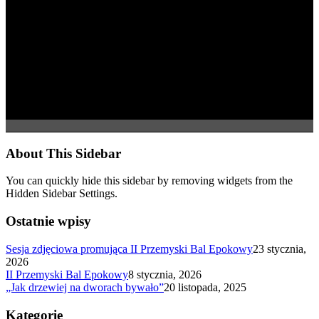
About This Sidebar
You can quickly hide this sidebar by removing widgets from the
Hidden Sidebar Settings.
Ostatnie wpisy
Sesja zdjęciowa promująca II Przemyski Bal Epokowy
23 stycznia,
2026
II Przemyski Bal Epokowy
8 stycznia, 2026
„Jak drzewiej na dworach bywało”
20 listopada, 2025
Kategorie